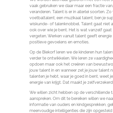
vaak gebruiken we daar maar een fractie van. 
veranderen. Talent is er in allerlei soorten. 
voetbaltalent, een muzikaal talent, ben je sup
wiskunde- of talenknobbel. Talent gaat niet 
ook over wie je bent. Het is wat vanzelf gaat
vergeten. Werken vanuit talent geeft energie 
positieve gevoelens en emoties.
Op de Biekorf leren we de kinderen hun tale
verder te ontwikkelen. We leren ze vaardighed
opdoen maar ook het creëren van bewustword
jouw talent in en wanneer zet je jouw talent n
talenten je hebt, waar je goed in bent, weet j
energie van krijgt. Dat maakt je zelfverzekerd
We willen zicht hebben op de verschillende t
aanspreken. Om dit te bereiken willen we na
informatie van ouders en kindgesprekken, g
meervoudige intelligenties die zijn opgeste