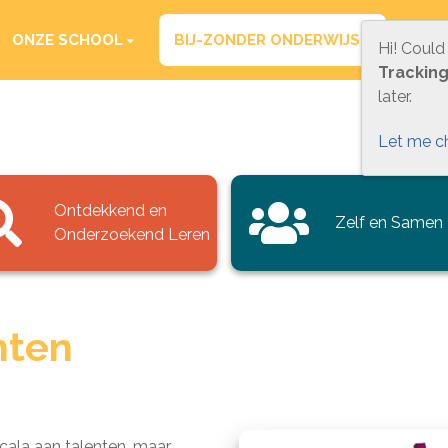
ONZE SCHOOL
BIJ-ZONDER ONDERWIJS
PRA
Hi! Could
Trackin
later.
Let me c
Ontdekkend en
Zelf en Samen
Onderzoekend Leren
nten
ala aan talenten, maar