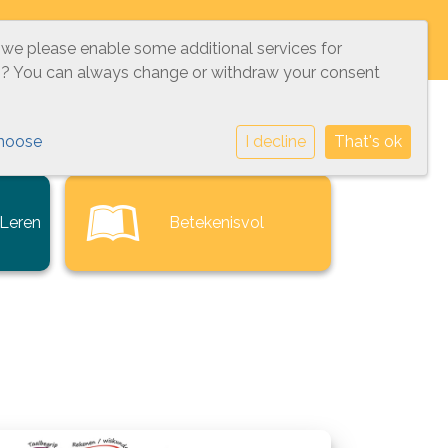
KTISCH
VEILIGHEID
CONTACT
 we please enable some additional services for
g
? You can always change or withdraw your consent
hoose
I decline
That's ok
 Leren
Betekenisvol