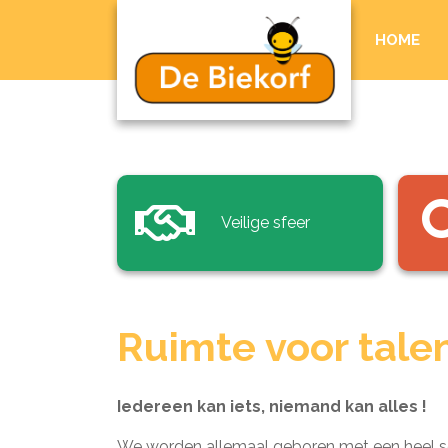
HOME
Veilige sfeer
Ruimte voor tale
Iedereen kan iets, niemand kan alles !
We worden allemaal geboren met een heel sc