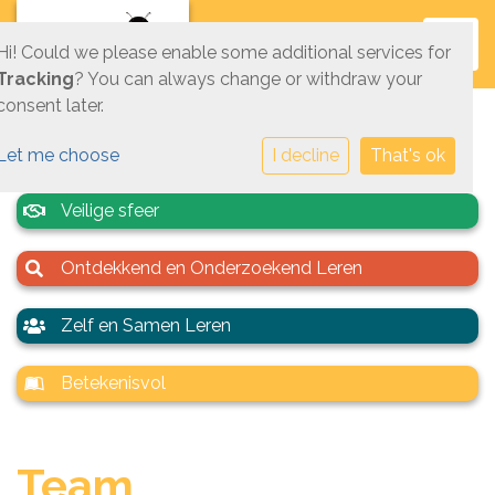
Toggl
Hi! Could we please enable some additional services for
Tracking
? You can always change or withdraw your
consent later.
Let me choose
I decline
That's ok
Veilige sfeer
Ontdekkend en Onderzoekend Leren
Zelf en Samen Leren
Betekenisvol
Team