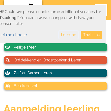
Toggl
Hi! Could we please enable some additional services for
Tracking
? You can always change or withdraw your
consent later.
Let me choose
I decline
That's ok
Veilige sfeer
Ontdekkend en Onderzoekend Leren
Zelf en Samen Leren
Betekenisvol
Aanmelding leerling