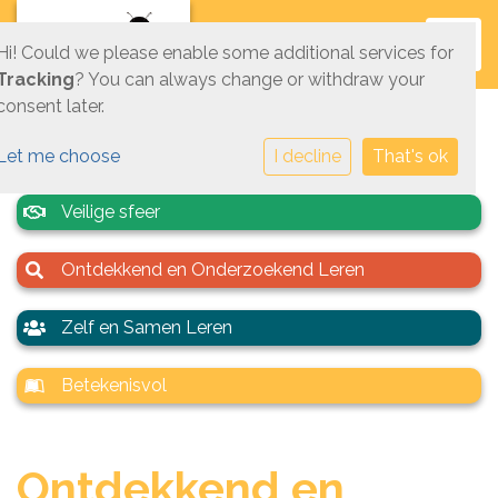
Toggl
Hi! Could we please enable some additional services for
Tracking
? You can always change or withdraw your
consent later.
Let me choose
I decline
That's ok
Veilige sfeer
Ontdekkend en Onderzoekend Leren
Zelf en Samen Leren
Betekenisvol
Ontdekkend en