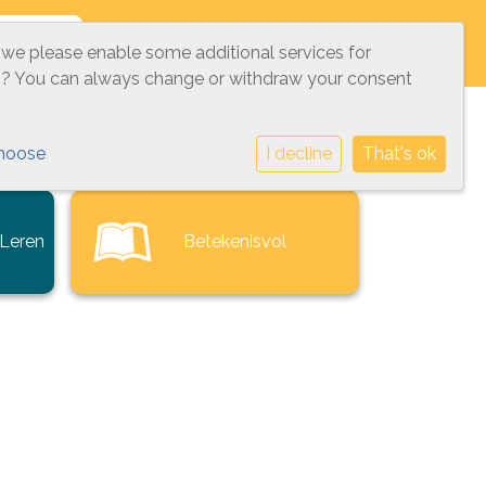
KTISCH
VEILIGHEID
CONTACT
 we please enable some additional services for
g
? You can always change or withdraw your consent
hoose
I decline
That's ok
 Leren
Betekenisvol