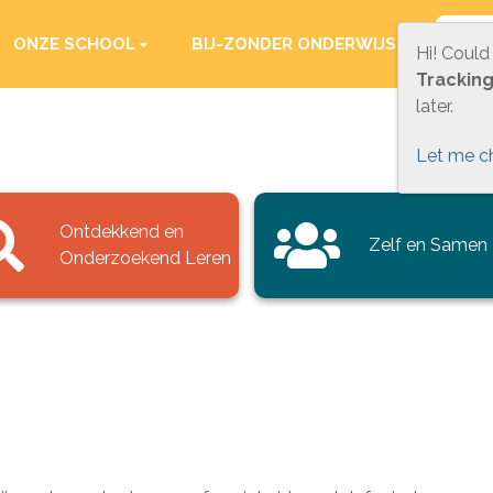
ONZE SCHOOL
BIJ-ZONDER ONDERWIJS
PRA
Hi! Could
Trackin
later.
Let me c
Ontdekkend en
Zelf en Samen
Onderzoekend Leren