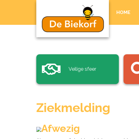
HOME
Veilige sfeer
Ziekmelding
Afwezig