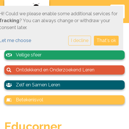
Toggl
Hi! Could we please enable some additional services for
Tracking
? You can always change or withdraw your
consent later.
Let me choose
I decline
That's ok
Veilige sfeer
Ontdekkend en Onderzoekend Leren
Zelf en Samen Leren
Betekenisvol
Educorner