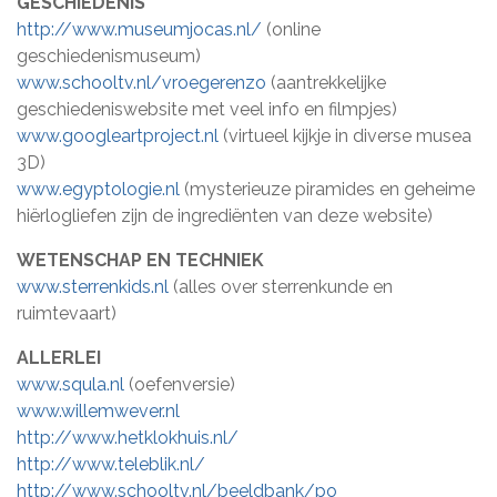
GESCHIEDENIS
http://www.museumjocas.nl/
(online
geschiedenismuseum)
www.schooltv.nl/vroegerenzo
(aantrekkelijke
geschiedeniswebsite met veel info en filmpjes)
www.googleartproject.nl
(virtueel kijkje in diverse musea
3D)
www.egyptologie.nl
(mysterieuze piramides en geheime
hiërlogliefen zijn de ingrediënten van deze website)
WETENSCHAP EN TECHNIEK
www.sterrenkids.nl
(alles over sterrenkunde en
ruimtevaart)
ALLERLEI
www.squla.nl
(oefenversie)
www.willemwever.nl
http://www.hetklokhuis.nl/
http://www.teleblik.nl/
http://www.schooltv.nl/beeldbank/po