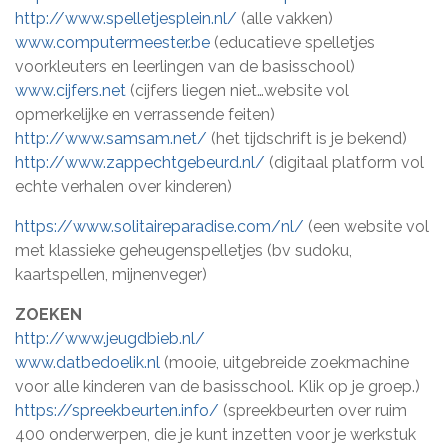
http://www.spelletjesplein.nl/
(alle vakken)
www.computermeester.be
(educatieve spelletjes
voorkleuters en leerlingen van de basisschool)
www.cijfers.net
(cijfers liegen niet…website vol
opmerkelijke en verrassende feiten)
http://www.samsam.net/
(het tijdschrift is je bekend)
http://www.zappechtgebeurd.nl/
(digitaal platform vol
echte verhalen over kinderen)
https://www.solitaireparadise.com/nl/
(een website vol
met klassieke geheugenspelletjes (bv sudoku,
kaartspellen, mijnenveger)
ZOEKEN
http://www.jeugdbieb.nl/
www.datbedoelik.nl
(mooie, uitgebreide zoekmachine
voor alle kinderen van de basisschool. Klik op je groep.)
https://spreekbeurten.info/
(spreekbeurten over ruim
400 onderwerpen, die je kunt inzetten voor je werkstuk