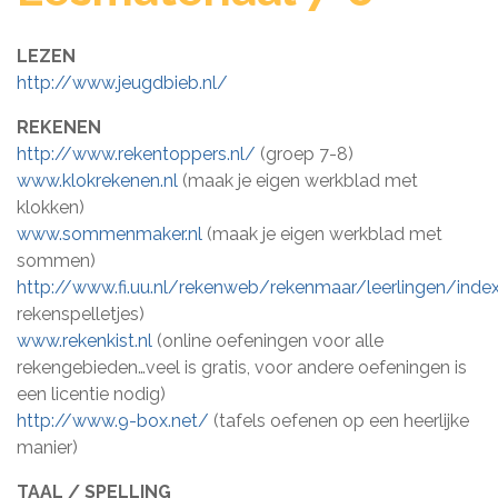
LEZEN
http://www.jeugdbieb.nl/
REKENEN
http://www.rekentoppers.nl/
(groep 7-8)
www.klokrekenen.nl
(maak je eigen werkblad met
klokken)
www.sommenmaker.nl
(maak je eigen werkblad met
sommen)
http://www.fi.uu.nl/rekenweb/rekenmaar/leerlingen/index
rekenspelletjes)
www.rekenkist.nl
(online oefeningen voor alle
rekengebieden…veel is gratis, voor andere oefeningen is
een licentie nodig)
http://www.9-box.net/
(tafels oefenen op een heerlijke
manier)
TAAL / SPELLING