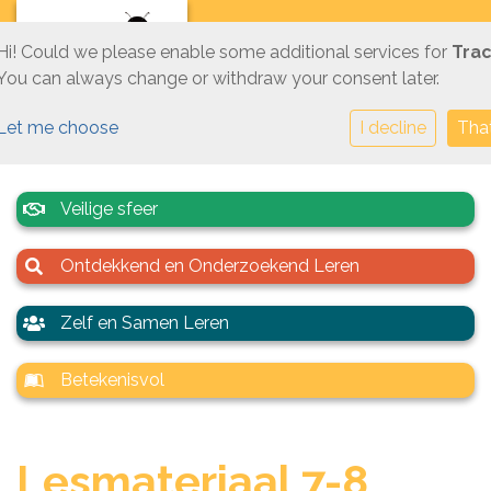
Hi! Could we please enable some additional services for
Trac
You can always change or withdraw your consent later.
Let me choose
I decline
That
Veilige sfeer
Ontdekkend en Onderzoekend Leren
Zelf en Samen Leren
Betekenisvol
Lesmateriaal 7-8