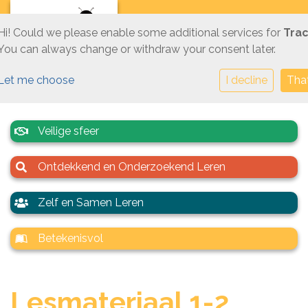
Hi! Could we please enable some additional services for
Trac
You can always change or withdraw your consent later.
Let me choose
I decline
That
Veilige sfeer
Ontdekkend en Onderzoekend Leren
Zelf en Samen Leren
Betekenisvol
Lesmateriaal 1-2