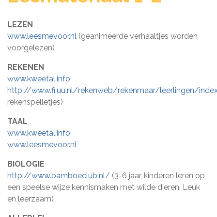
LEZEN
www.leesmevoor.nl
(geanimeerde verhaaltjes worden
voorgelezen)
REKENEN
www.kweetal.info
http://www.fi.uu.nl/rekenweb/rekenmaar/leerlingen/index
rekenspelletjes)
TAAL
www.kweetal.info
www.leesmevoor.nl
BIOLOGIE
http://www.bamboeclub.nl/
(3-6 jaar, kinderen leren op
een speelse wijze kennismaken met wilde dieren. Leuk
en leerzaam)