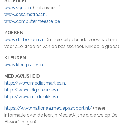
ALLERLEI
www.squla.nl
(oefenversie)
www.sesamstraat.nl
www.computermeester.be
ZOEKEN
www.datbedoelik.nl
(mooie, uitgebreide zoekmachine
voor alle kinderen van de basisschool. Klik op je groep)
KLEUREN
www.kleurplaten.nl
MEDIAWIJSHEID
http://www.mediasmarties.nl
http://www.digidreumes.nl
http://www.mediaukkies.nl
https://www.nationaalmediapaspoort.nl/
(meer
informatie over de leerlijn MediaWijsheid die we op De
Biekorf volgen)