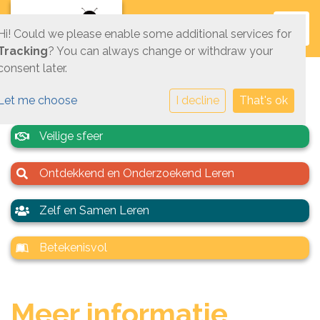
Toggl
Hi! Could we please enable some additional services for
Tracking
? You can always change or withdraw your
consent later.
Let me choose
I decline
That's ok
Veilige sfeer
Ontdekkend en Onderzoekend Leren
Zelf en Samen Leren
Betekenisvol
Meer informatie